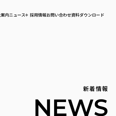
社案内
ニュース
採用情報
お問い合わせ
資料ダウンロード
ランド開発事業
代表メッセージ
選考フロー
キャリア支援事業
エントリー
会社概要
新着情報
NEWS