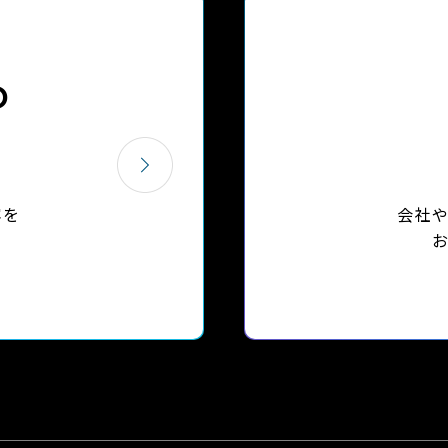
D
容を
会社
。