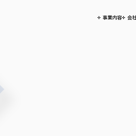
事業内容
会
WiUsを知る
デジタルマーケティング事業
WiUsについて
募集職種
ブ